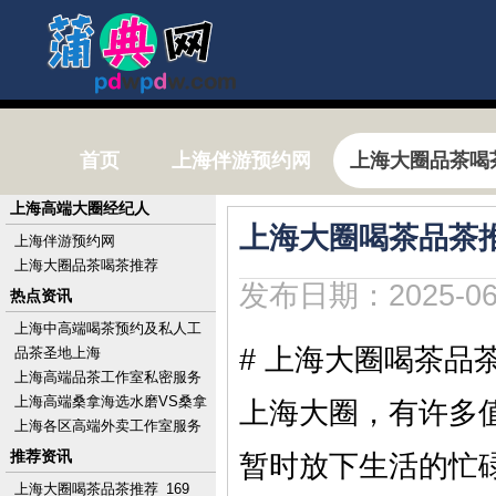
首页
上海伴游预约网
上海大圈品茶喝
上海高端大圈经纪人
上海大圈喝茶品茶推
上海伴游预约网
上海大圈品茶喝茶推荐
发布日期：2025-06
热点资讯
上海中高端喝茶预约及私人工
作室电话
# 上海大圈喝茶品
品茶圣地上海
上海高端品茶工作室私密服务
体验实录_324
上海高端桑拿海选水磨VS桑拿
上海大圈，有许多
房：体验差多少？
上海各区高端外卖工作室服务
_442
推荐资讯
暂时放下生活的忙
上海大圈喝茶品茶推荐_169