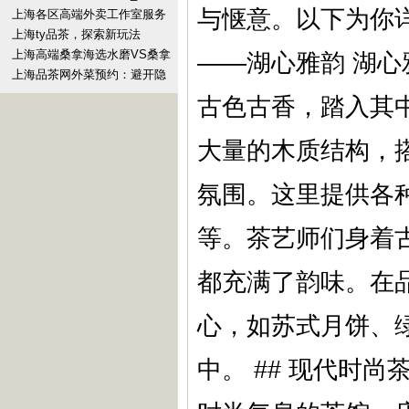
与惬意。以下为你详
上海各区高端外卖工作室服务
_442
上海ty品茶，探索新玩法
上海高端桑拿海选水磨VS桑拿
——湖心雅韵 湖
房：体验差多少？
上海品茶网外菜预约：避开隐
形消费陷阱
古色古香，踏入其
大量的木质结构，
氛围。这里提供各
等。茶艺师们身着
都充满了韵味。在
心，如苏式月饼、
中。 ## 现代时