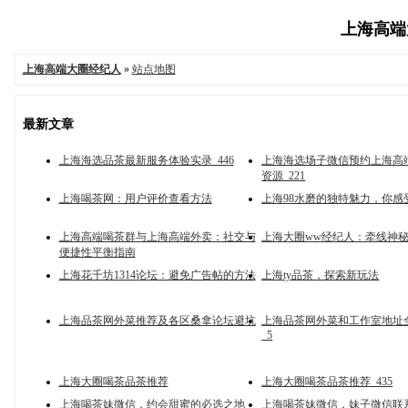
上海高端大
上海高端大圈经纪人
»
站点地图
最新文章
上海海选品茶最新服务体验实录_446
上海海选场子微信预约上海高
资源_221
上海喝茶网：用户评价查看方法
上海98水磨的独特魅力，你感
上海高端喝茶群与上海高端外卖：社交与
上海大圈ww经纪人：牵线神
便捷性平衡指南
上海花千坊1314论坛：避免广告帖的方法
上海ty品茶，探索新玩法
上海品茶网外菜推荐及各区桑拿论坛避坑
上海品茶网外菜和工作室地址
_5
上海大圈喝茶品茶推荐
上海大圈喝茶品茶推荐_435
上海喝茶妹微信，约会甜蜜的必选之地
上海喝茶妹微信，妹子微信联