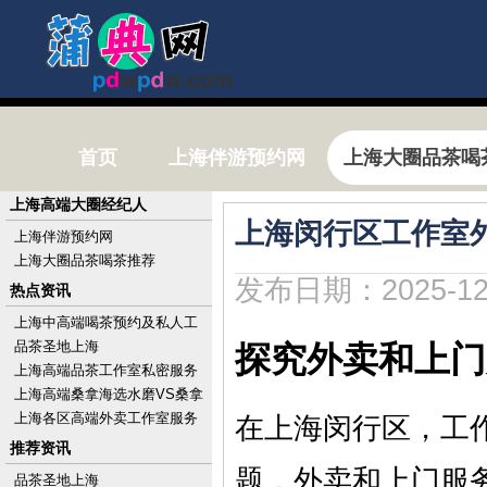
首页
上海伴游预约网
上海大圈品茶喝
上海高端大圈经纪人
上海闵行区工作室
上海伴游预约网
上海大圈品茶喝茶推荐
发布日期：2025-12
热点资讯
上海中高端喝茶预约及私人工
作室电话
品茶圣地上海
探究外卖和上门
上海高端品茶工作室私密服务
体验实录_324
上海高端桑拿海选水磨VS桑拿
房：体验差多少？
上海各区高端外卖工作室服务
在上海闵行区，工
_442
推荐资讯
题，外卖和上门服
品茶圣地上海