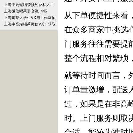
上海中高端喝茶预约及私人工
作室电话
上海微信喝茶群交流_446
从下单便捷性来看
上海喝茶大学生VX与工作室预
约_199
上海中高端喝茶微信VX：获取
在众多商家中挑选
私密活动邀请函
门服务往往需要提
整个流程相对繁琐
就等待时间而言，
订单量激增，配送
过，如果是在非高
时。上门服务则取
合适，能较为准时