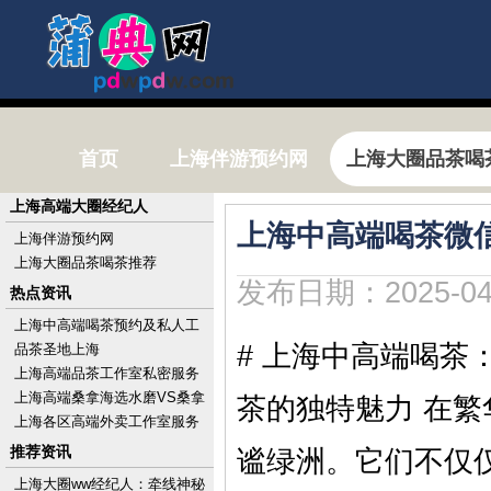
首页
上海伴游预约网
上海大圈品茶喝
上海高端大圈经纪人
上海中高端喝茶微信
上海伴游预约网
上海大圈品茶喝茶推荐
发布日期：2025-04
热点资讯
上海中高端喝茶预约及私人工
作室电话
# 上海中高端喝茶
品茶圣地上海
上海高端品茶工作室私密服务
体验实录_324
上海高端桑拿海选水磨VS桑拿
茶的独特魅力 在
房：体验差多少？
上海各区高端外卖工作室服务
_442
推荐资讯
谧绿洲。它们不仅
上海大圈ww经纪人：牵线神秘