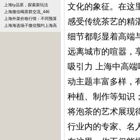
女孩的背后
文化的象征。在这
上海ty品茶，探索新玩法
上海微信喝茶群交流_446
上海外菜价格行情：不同预算
感受传统茶艺的精
选择策略_30
上海海选场子微信预约上海高
端品茶网站资源_520
细节都彰显着高端
远离城市的喧嚣，享
吸引力 上海中高
动主题丰富多样，
种植、制作等知识
将泡茶的艺术展现
行业内的专家、名